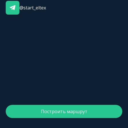
@start_eltex
Построить маршрут